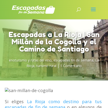
Escapadas a La Rioja | San
Millán de la Cogolla y el
Camino de Santiago
enoturismo y rutas del vino
,
escapadas fin de semana
,
La
Rioja
,
turismo rural
|
1 Comentario
Si eliges
La Rioja como destino para tus
escapadas de fin de semana
o en algunos de