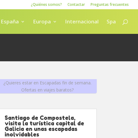
¿Quiénes somos?
Contactar
Preguntas frecuentes
España
Europa
Internacional
Spa
¿Quieres estar en Escapadas fin de semana.
Ofertas en viajes baratos?
Santiago de Compostela,
visita la turística capital de
Galicia en unas escapadas
inolvidables