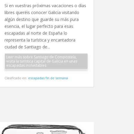
Si en vuestras próximas vacaciones o días
libres queréis conocer Galicia visitando
algún destino que guarde su más pura
esencia, el lugar perfecto para esas
escapadas al norte de España lo
representa la turística y encantadora
ciudad de Santiago de...
Leer más sobre Santiago de Compostela,
visita la turística capital de Galicia en unas
escapadas inolvidables
Clasificado en:
escapadas fin de semana