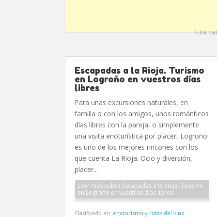
Publicidad
Escapadas a la Rioja. Turismo
en Logroño en vuestros días
libres
Para unas excursiones naturales, en
familia o con los amigos, unos románticos
días libres con la pareja, o simplemente
una visita enoturística por placer, Logroño
es uno de los mejores rincones con los
que cuenta La Rioja. Ocio y diversión,
placer...
Leer más sobre Escapadas a la Rioja. Turismo
en Logroño en vuestros días libres
Clasificado en:
enoturismo y rutas del vino