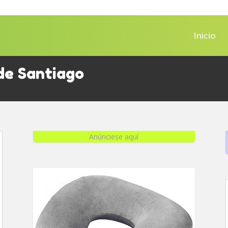
Inicio
de Santiago
Anúnciese aquí