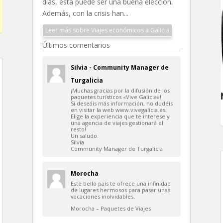
días, ésta puede ser una buena elección.
Además, con la crisis han...
Leer más sobre Viajes económicos a Galicia
Últimos comentarios
Silvia - Community Manager de
Turgalicia
¡Muchas gracias por la difusión de los
paquetes turísticos «Vive Galicia»!
Si deseáis más información, no dudéis
en visitar la web www.vivegalicia.es.
Elige la experiencia que te interese y
una agencia de viajes gestionará el
resto!
Un saludo.
Silvia
Community Manager de Turgalicia
Morocha
Este bello país te ofrece una infinidad
de lugares hermosos para pasar unas
vacaciones inolvidables.
Morocha – Paquetes de Viajes