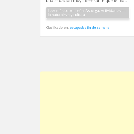
una situación muy interesante que le dió...
Leer más sobre León. Astorga. Actividades en
la naturaleza y cultura
Clasificado en:
escapadas fin de semana