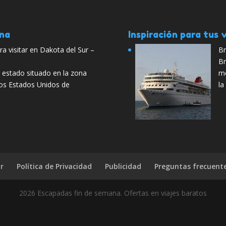
ana
Inspiración para tus v
ra visitar en Dakota del Sur –
Br
Br
 estado situado en la zona
me
los Estados Unidos de
la
r
Política de Privacidad
Publicidad
Preguntas frecuent
2026 Escapadas fin de semana. Ofertas en viajes baratos