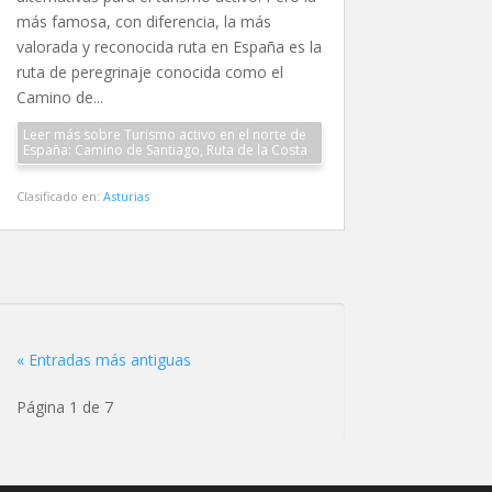
más famosa, con diferencia, la más
valorada y reconocida ruta en España es la
ruta de peregrinaje conocida como el
Camino de...
Leer más sobre Turismo activo en el norte de
España: Camino de Santiago, Ruta de la Costa
Clasificado en:
Asturias
« Entradas más antiguas
Página 1 de 7