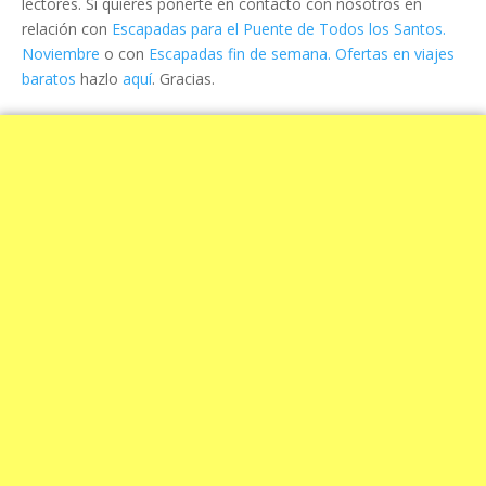
lectores. Si quieres ponerte en contacto con nosotros en
relación con
Escapadas para el Puente de Todos los Santos.
Noviembre
o con
Escapadas fin de semana. Ofertas en viajes
baratos
hazlo
aquí
. Gracias.