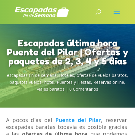
Escapadas última hora
Puente del Pilar | Ofertas y
paquetes de 2, 3, 4 y 5 días
escapadas fin de semana
,
Hoteles
,
ofertas de vuelos baratos
,
paquetes vuelos+hotel
,
Puentes y Fiestas
,
Reservas online
,
Viajes baratos
|
0 Comentarios
A pocos días del
Puente del Pilar
, reservar
escapadas baratas todavía es posible gracias
a las
ofertas de última hora
que podemos