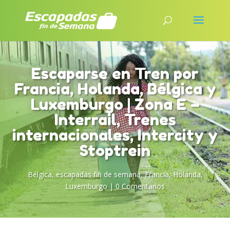
Escaparse en Tren por
Francia, Holanda, Bélgica y
Luxemburgo | Zona E –
Interrail, Trenes
internacionales, Intercity y
Stoptrein
Bélgica
,
escapadas fin de semana
,
Francia
,
Holanda
,
Luxemburgo
|
0 Comentarios