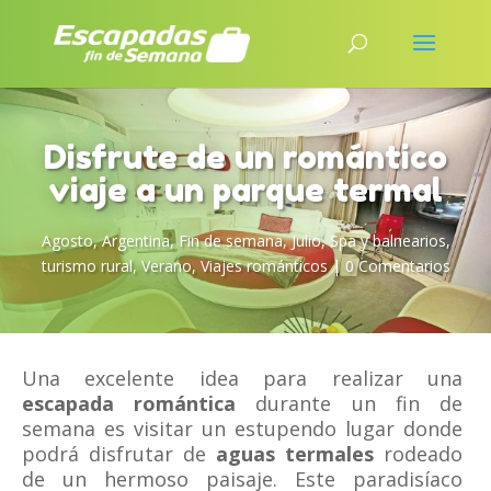
Disfrute de un romántico
viaje a un parque termal
Agosto
,
Argentina
,
Fin de semana
,
Julio
,
Spa y balnearios
,
turismo rural
,
Verano
,
Viajes románticos
|
0 Comentarios
Una excelente idea para realizar una
escapada romántica
durante un fin de
semana es visitar un estupendo lugar donde
podrá disfrutar de
aguas termales
rodeado
de un hermoso paisaje. Este paradisíaco