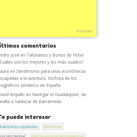
Publicidad
Últimos comentarios
edro José
en
Talonarios y Bonos de Hotel
Cuáles son los mejores y los más usados?
aura
en
Senderismo para unas económicas
scapadas a la aventura. Disfruta de los
agníficos senderos de España
avid Arquillo
en
Navegar el Guadalquivir, de
evilla a Sanlucar de Barrameda
Te puede interesar
balnearios españoles
Barcelona
circuito termal
ofertas escapadas románticas