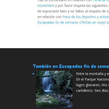
noviembre
y por favor respeta las siguient
de expresarte bien y no faltes al respeto de 
en relación con
Feria de los deportes y acti
Escapadas fin de semana. Ofertas en viajes 
También en Escapadas fin de sem
Entre la montaña y e
En el Parque Nacion
lagos glaciares, ríos 
cantábrico. Seis día