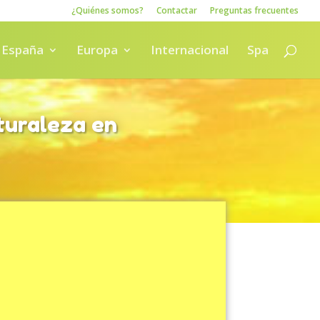
¿Quiénes somos?
Contactar
Preguntas frecuentes
España
Europa
Internacional
Spa
turaleza en