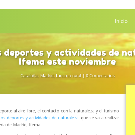
Inicio
os deportes y actividades de na
Ifema este noviembre
Cataluña
,
Madrid
,
turismo rural
|
0 Comentarios
porte al aire libre, el contacto con la naturaleza y el turismo
e los deportes y actividades de naturaleza
, que se va a realizar
ria de Madrid, Ifema.