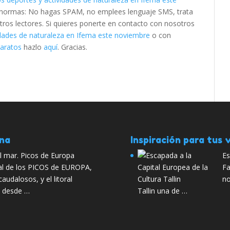
es normas: No hagas SPAM, no emplees lenguaje SMS, trata
otros lectores. Si quieres ponerte en contacto con nosotros
vidades de naturaleza en Ifema este noviembre
o con
baratos
hazlo
aquí
. Gracias.
ana
Inspiración para tus v
l mar. Picos de Europa
Es
al de los PICOS de EUROPA,
Fa
caudalosos, y el litoral
no
s, desde …
Tallin una de …