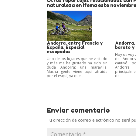
Otros reportajes relacionados con F
naturaleza en Ifema este noviembr
Andorra, entre Francia y
Andorra,
España. Especial
barato y
escapadas
Hoy os voy 
Uno de los lugares que he visitado
de Andorr
y más me ha gustado ha sido sin
cautivó p
duda Andorra: una maravilla.
Andorr
Mucha gente viene aquí atraída
principalme
por el esquí, ya que...
de...
Enviar comentario
Tu dirección de correo electrónico no será pu