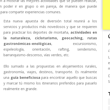
an a mostrar las mejores actividades que se pueden realizar,
n poder ir en grupo o en pareja, de manera que puede
para compartir experiencias comunes.
Esta nueva apuesta de diversión total reunirá a los
servicios y productos más novedosos y que se requieren
para practicar los deportes de montaña,
actividades en
la naturaleza, cicloturismo, geocaching, rutas
gastronómicas-enológicas
, excursionismo,
P
espeleología, orientación, rafting, senderismo,
¿
barranquismo-descenso, vías verdes, etc.
L
e
Ello sumado a las propuestas en alojamientos rurales,
m
gastronomía, viajes, destinos, transporte. Es realmente
D
una
guía beneficiosa
para encontrar aquello que buscas
S
y marcar tú mismo los itinerarios preferidos para pasarlo
realmente en grande.