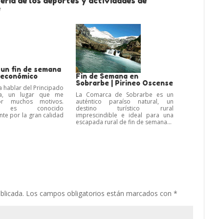
eria de los deportes y actividades de
e
 un fin de semana
 económico
Fin de Semana en
Sobrarbe | Pirineo Oscense
a hablar del Principado
a, un lugar que me
La Comarca de Sobrarbe es un
or muchos motivos.
auténtico paraíso natural, un
a es conocido
destino turístico rural
nte por la gran calidad
imprescindible e ideal para una
escapada rural de fin de semana...
blicada.
Los campos obligatorios están marcados con
*