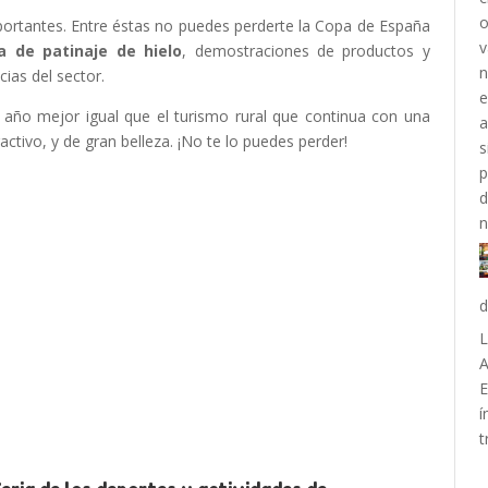
rtantes. Entre éstas no puedes perderte la Copa de España
a de patinaje de hielo
, demostraciones de productos y
ias del sector.
año mejor igual que el turismo rural que continua con una
activo, y de gran belleza. ¡No te lo puedes perder!
d
L
A
E
í
t