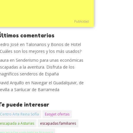
Publicidad
Últimos comentarios
edro José
en
Talonarios y Bonos de Hotel
Cuáles son los mejores y los más usados?
aura
en
Senderismo para unas económicas
scapadas a la aventura. Disfruta de los
agníficos senderos de España
avid Arquillo
en
Navegar el Guadalquivir, de
evilla a Sanlucar de Barrameda
Te puede interesar
Centro Arte Reina Sofía
Easyjet ofertas
escapada a Asturias
escapadas familiares
escapadas románticas Navarra