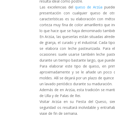
resulta ideal como postre.
Las excelencias del
queso de Arzúa
pueden
presentación con cualquier queso de otr
características es su elaboración con méto
corteza muy fina de color amarillento que inc
lo que hace que se haya denominado también 
En Arzúa, las queserías están situadas alreded
de granja, el curado y el industrial. Cada tip
se elabora con leche pasteurizada. Para el
ocasiones suele usarse también leche paste
durante un tiempo bastante largo, que puede
Para elaborar este tipo de queso, en pri
aproximadamente y se le añade un poco de
moldes. Allí se dejará por un plazo de quin
un lavado periódico durante su maduración.
Además de en Arzúa, esta tradición se mant
de Ulla y de Palas de Rei.
Visitar Arzúa en su Fiesta del Queso, s
seguridad os resultará inolvidable y entrañab
viaje de fin de semana.