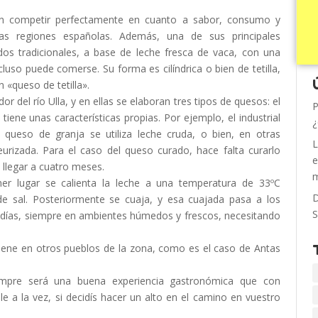
 competir perfectamente en cuanto a sabor, consumo y
as regiones españolas. Además, una de sus principales
dos tradicionales, a base de leche fresca de vaca, con una
luso puede comerse. Su forma es cilíndrica o bien de tetilla,
«queso de tetilla».
or del río Ulla, y en ellas se elaboran tres tipos de quesos: el
P
o tiene unas características propias. Por ejemplo, el industrial
¿
 queso de granja se utiliza leche cruda, o bien, en otras
L
urizada. Para el caso del queso curado, hace falta curarlo
e
 llegar a cuatro meses.
m
mer lugar se calienta la leche a una temperatura de 33ºC
D
 sal. Posteriormente se cuaja, y esa cuajada pasa a los
S
ce días, siempre en ambientes húmedos y frescos, necesitando
iene en otros pueblos de la zona, como es el caso de Antas
iempre será una buena experiencia gastronómica que con
le a la vez, si decidís hacer un alto en el camino en vuestro