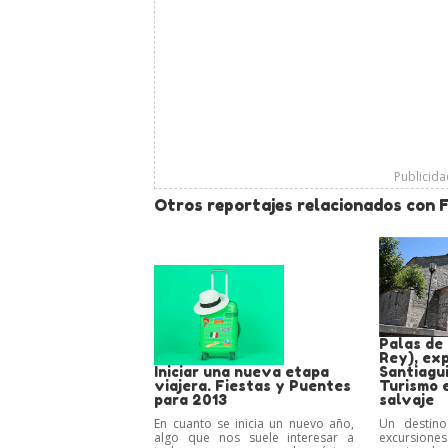
Publicid
Otros reportajes relacionados con 
Palas de 
Rey), exp
Iniciar una nueva etapa
Santiagui
viajera. Fiestas y Puentes
Turismo e
para 2013
salvaje
En cuanto se inicia un nuevo año,
Un destino
algo que nos suele interesar a
excursione