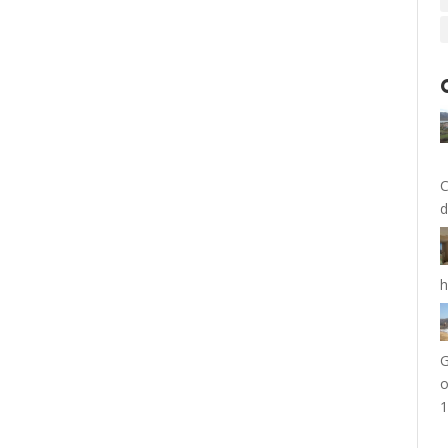
P
C
d
h
G
o