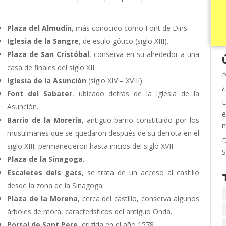
Plaza del Almudín
, más conocido como Font de Dins.
Iglesia de la Sangre
, de estilo gótico (siglo XIII).
Plaza de San Cristóbal
, conserva en su alrededor a una
casa de finales del siglo XII.
P
Iglesia de la Asunción
(siglo XIV – XVIII).
¿
Font del Sabater
, ubicado detrás de la Iglesia de la
L
Asunción.
e
Barrio de la Morería
, antiguo barrio constituido por los
m
musulmanes que se quedaron después de su derrota en el
D
siglo XIII, permanecieron hasta inicios del siglo XVII.
S
Plaza de la Sinagoga
.
Escaletes dels gats
, se trata de un acceso al castillo
desde la zona de la Sinagoga.
Plaza de la Morena
, cerca del castillo, conserva algunos
árboles de mora, característicos del antiguo Onda.
Portal de Sant Pere
, erigida en el año 1578.