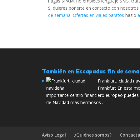
hagas SPAM, no emplees lenguaje SMS, trata d
Si quieres ponerte en contacto con nosotros
de semana. Ofertas en viajes baratos
hazlo
a
También en Escapadas fin de sem
Frankfurt, ciudad na
Frankfurt En esta m
importante centro financiero europeo puedes v
de Navidad más hermosos …
Aviso Legal
¿Quiénes somos?
Contacta