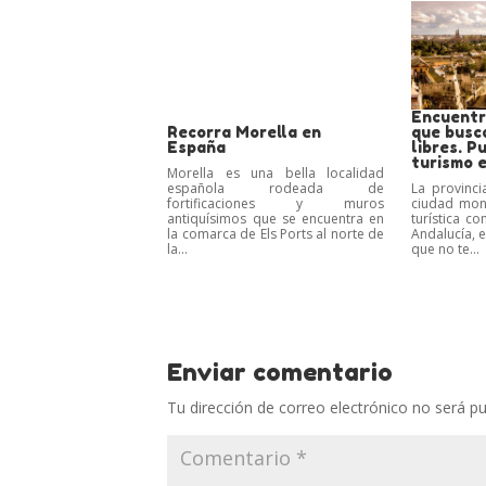
Encuentra
Recorra Morella en
que busca
España
libres. P
turismo 
Morella es una bella localidad
española rodeada de
La provinci
fortificaciones y muros
ciudad monu
antiquísimos que se encuentra en
turística 
la comarca de Els Ports al norte de
Andalucía, 
la...
que no te...
Enviar comentario
Tu dirección de correo electrónico no será pu