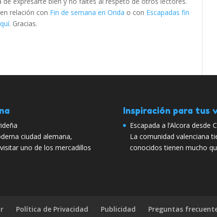
e expresarte bien y no faltes al respeto de otros lectores.
 en relación con
Fin de semana en Onda
o con
Escapadas fin
quí
. Gracias.
ana
Inspiración para tus v
videña
Escapada a l’Alcora desde C
oderna ciudad alemana,
La comunidad valenciana t
isitar uno de los mercadillos
conocidos tienen mucho que
r
Política de Privacidad
Publicidad
Preguntas frecuent