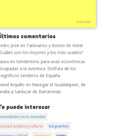
Publicidad
Últimos comentarios
edro José
en
Talonarios y Bonos de Hotel
Cuáles son los mejores y los más usados?
aura
en
Senderismo para unas económicas
scapadas a la aventura. Disfruta de los
agníficos senderos de España
avid Arquillo
en
Navegar el Guadalquivir, de
evilla a Sanlucar de Barrameda
Te puede interesar
actividades en la montaña
ciudad artística y cultural
los puertos
primera calidad
Sangüesa
suites