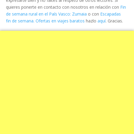
expresarte bien y no faltes al respeto de otros lectores. Si
quieres ponerte en contacto con nosotros en relación con
Fin
de semana rural en el País Vasco: Zumaia
o con
Escapadas
fin de semana. Ofertas en viajes baratos
hazlo
aquí
. Gracias.