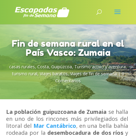
Fin de semana rural en el
País Vasco: Zumaia
casas rurales
,
Costa
,
Guipúzcoa
,
Turismo activo y aventura
,
turismo rural
,
Viajes baratos
,
Viajes de fin de semana
|
0
Comentarios
La población guipuzcoana de Zumaia
se halla
en uno de los rincones más privilegiados del
litoral del
Mar Cantábrico
, en una bella bahía
rodeada por la
desembocadura de dos ríos
y