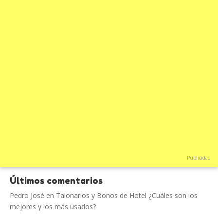
Publicidad
Últimos comentarios
Pedro José
en
Talonarios y Bonos de Hotel ¿Cuáles son los
mejores y los más usados?