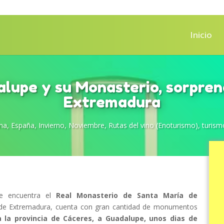
Inicio
lupe y su Monasterio, sorpre
Extremadura
na
,
España
,
Invierno
,
Noviembre
,
Rutas del vino (Enoturismo)
,
turism
se encuentra el
Real Monasterio de Santa María de
de Extremadura, cuenta con gran cantidad de monumentos
la provincia de Cáceres, a Guadalupe, unos dias de