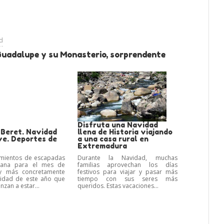
ad
Guadalupe y su Monasterio, sorprendente
Disfruta una Navidad
 Beret. Navidad
llena de Historia viajando
ve. Deportes de
a una casa rural en
Extremadura
amientos de escapadas
Durante la Navidad, muchas
mana para el mes de
familias aprovechan los días
y más concretamente
festivos para viajar y pasar más
vidad de este año que
tiempo con sus seres más
nzan a estar...
queridos. Estas vacaciones...