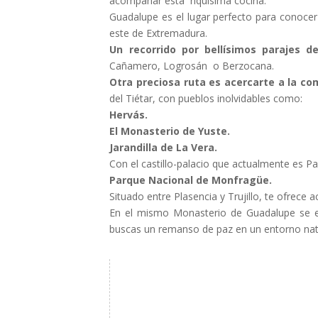
acompañar esta riquísima cocina.
Guadalupe es el lugar perfecto para conocer
este de Extremadura.
Un recorrido por bellísimos parajes de
Cañamero, Logrosán o Berzocana.
Otra preciosa ruta es acercarte a la co
del Tiétar, con pueblos inolvidables como:
Hervás.
El Monasterio de Yuste.
Jarandilla de La Vera.
Con el castillo-palacio que actualmente es P
Parque Nacional de Monfragüe.
Situado entre Plasencia y Trujillo, te ofrece 
En el mismo Monasterio de Guadalupe se e
buscas un remanso de paz en un entorno natu