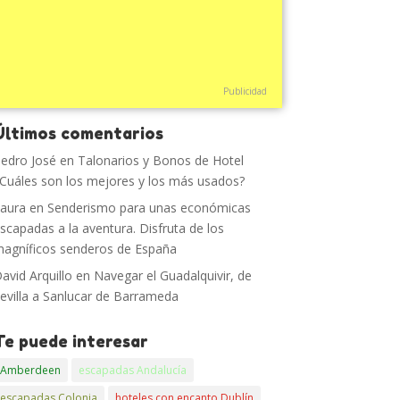
Publicidad
Últimos comentarios
edro José
en
Talonarios y Bonos de Hotel
Cuáles son los mejores y los más usados?
aura
en
Senderismo para unas económicas
scapadas a la aventura. Disfruta de los
agníficos senderos de España
avid Arquillo
en
Navegar el Guadalquivir, de
evilla a Sanlucar de Barrameda
Te puede interesar
Amberdeen
escapadas Andalucía
escapadas Colonia
hoteles con encanto Dublín