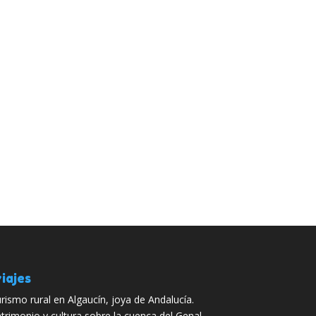
iajes
rismo rural en Algaucín, joya de Andalucía.
trimonio y cultura sobre la cuenca del Genal