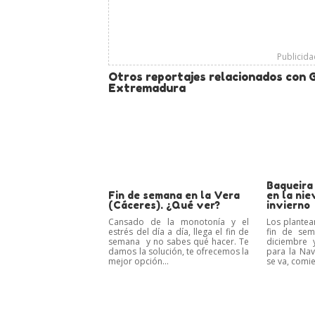
Publicid
Otros reportajes relacionados con 
Extremadura
Baqueira
Fin de semana en la Vera
en la nie
(Cáceres). ¿Qué ver?
invierno
Cansado de la monotonía y el
Los plante
estrés del día a día, llega el fin de
fin de se
semana y no sabes qué hacer. Te
diciembre 
damos la solución, te ofrecemos la
para la Na
mejor opción...
se va, comie