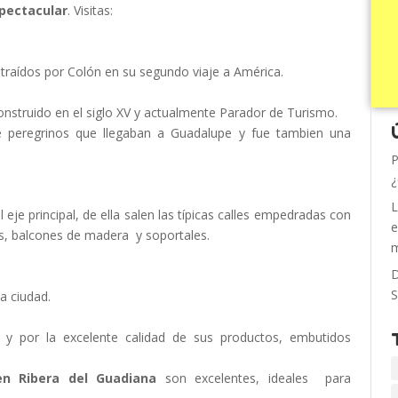
pectacular
.
Visitas:
 traídos por Colón en su segundo viaje a América.
construido en el siglo XV y actualmente Parador de Turismo.
e peregrinos que llegaban a Guadalupe y fue tambien una
P
¿
L
l eje principal, de ella salen las típicas calles empedradas con
e
cos, balcones de madera y soportales.
m
D
S
a ciudad.
z y por la excelente calidad de sus productos, embutidos
en Ribera del Guadiana
son excelentes, ideales para