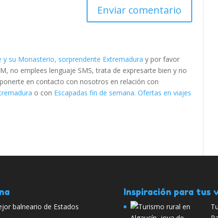
 y su Monasterio, sorprendente Extremadura
y por favor
M, no emplees lenguaje SMS, trata de expresarte bien y no
es ponerte en contacto con nosotros en relación con
xtremadura
o con
Escapadas fin de semana. Ofertas en viajes
ana
Inspiración para tus v
jor balneario de Estados
Tu
Pa