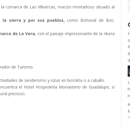
 la comarca de Las Villuercas, macizo montañoso situado al
 la sierra y por sus pueblos,
como Bohonal de Ibor,
marca de La Vera,
con el paisaje impresionante de la ribera
H
o
P
d
d
arador de Turismo.
actividades de senderismo y rutas en bicicleta o a caballo.
L
ncuentra el Hotel Hospedería Monasterio de Guadalupe, si
h
ral precioso.
r
A
M
"