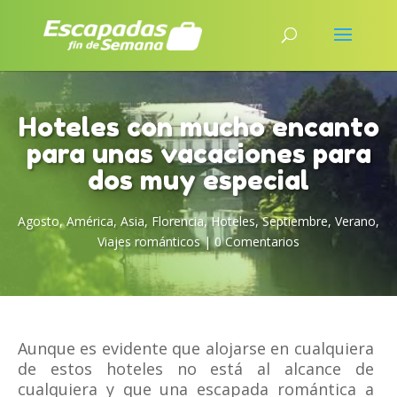
Hoteles con mucho encanto
para unas vacaciones para
dos muy especial
Agosto
,
América
,
Asia
,
Florencia
,
Hoteles
,
Septiembre
,
Verano
,
Viajes románticos
|
0 Comentarios
Aunque es evidente que alojarse en cualquiera
de estos hoteles no está al alcance de
cualquiera y que una escapada romántica a