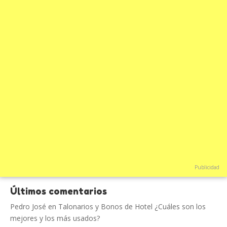
Publicidad
Últimos comentarios
Pedro José
en
Talonarios y Bonos de Hotel ¿Cuáles son los
mejores y los más usados?