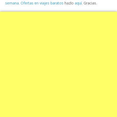
semana. Ofertas en viajes baratos
hazlo
aquí
. Gracias.