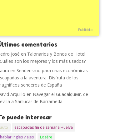
Publicidad
Últimos comentarios
edro José
en
Talonarios y Bonos de Hotel
Cuáles son los mejores y los más usados?
aura
en
Senderismo para unas económicas
scapadas a la aventura. Disfruta de los
agníficos senderos de España
avid Arquillo
en
Navegar el Guadalquivir, de
evilla a Sanlucar de Barrameda
Te puede interesar
auto
escapadas fin de semana Huelva
hablar inglés viajes
Lozère