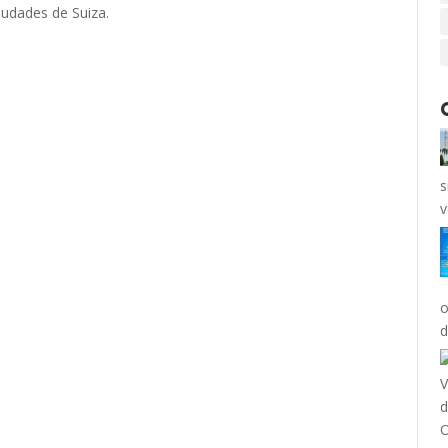
iudades de Suiza.
s
v
o
d