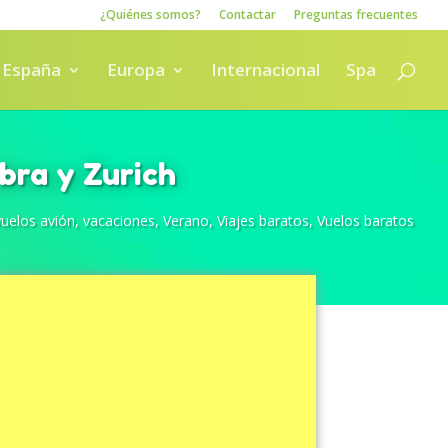
¿Quiénes somos?
Contactar
Preguntas frecuentes
España
Europa
Internacional
Spa
bra y Zurich
vuelos avión
,
vacaciones
,
Verano
,
Viajes baratos
,
Vuelos baratos