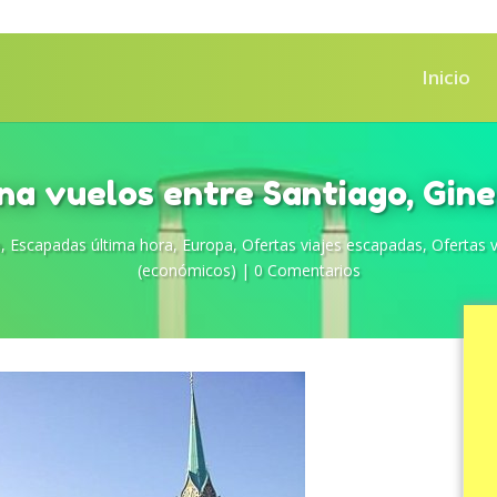
Inicio
ena vuelos entre Santiago, Gine
a
,
Escapadas última hora
,
Europa
,
Ofertas viajes escapadas
,
Ofertas 
(económicos)
|
0 Comentarios