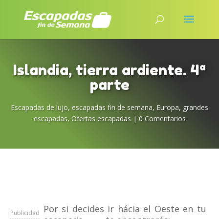
Islandia, tierra ardiente. 4ª
parte
Escapadas de lujo
,
escapadas fin de semana
,
Europa
,
grandes
escapadas
,
Ofertas escapadas
|
0 Comentarios
Por si decides ir hácia el Oeste en tu
Publicidad