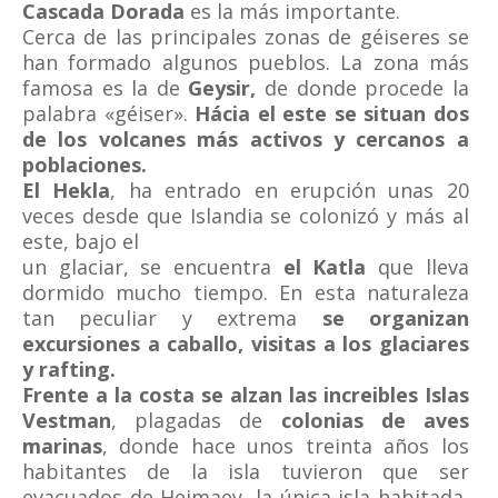
Cascada Dorada
es la más importante.
Cerca de las principales zonas de géiseres se
han formado algunos pueblos. La zona más
famosa es la de
Geysir,
de donde procede la
palabra «géiser».
Hácia el este se situan dos
de los volcanes más activos y cercanos a
poblaciones.
El Hekla
, ha entrado en erupción unas 20
veces desde que Islandia se colonizó y más al
este, bajo el
un glaciar, se encuentra
el Katla
que lleva
dormido mucho tiempo. En esta naturaleza
tan peculiar y extrema
se organizan
excursiones a caballo, visitas a los glaciares
y rafting.
Frente a la costa se alzan las increibles Islas
Vestman
, plagadas de
colonias de aves
marinas
, donde hace unos treinta años los
habitantes de la isla tuvieron que ser
evacuados de Heimaey, la única isla habitada,