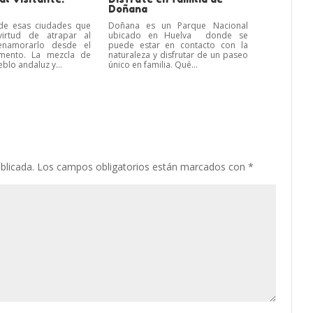
Doñana
de esas ciudades que
Doñana es un Parque Nacional
virtud de atrapar al
ubicado en Huelva donde se
enamorarlo desde el
puede estar en contacto con la
mento. La mezcla de
naturaleza y disfrutar de un paseo
blo andaluz y...
único en familia. Qué...
blicada.
Los campos obligatorios están marcados con
*