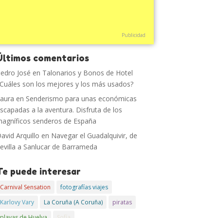
Publicidad
Últimos comentarios
edro José
en
Talonarios y Bonos de Hotel
Cuáles son los mejores y los más usados?
aura
en
Senderismo para unas económicas
scapadas a la aventura. Disfruta de los
agníficos senderos de España
avid Arquillo
en
Navegar el Guadalquivir, de
evilla a Sanlucar de Barrameda
Te puede interesar
Carnival Sensation
fotografías viajes
Karlovy Vary
La Coruña (A Coruña)
piratas
playas de Huelva
Sofía