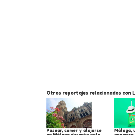
Otros reportajes relacionados con La
Pasear, comer y alojarse
Málaga, 
en Málaga durante este
enamora a