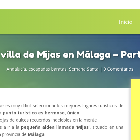
Inicio
 villa de Mijas en Málaga – Part
Andalucía
,
escapadas baratas
,
Semana Santa
|
0 Comentarios
e es muy difícil seleccionar los mejores lugares turísticos de
a punto turístico es hermoso, único
.
 hojas de dulces recuerdos indelebles en la mente
 a ir a la
pequeña aldea llamada ‘Mijas’
, situado en una
a provincia de
Málaga
.