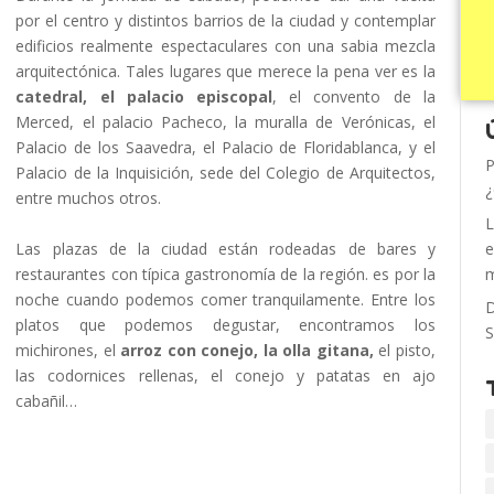
por el centro y distintos barrios de la ciudad y contemplar
edificios realmente espectaculares con una sabia mezcla
arquitectónica. Tales lugares que merece la pena ver es la
catedral, el palacio episcopal
, el convento de la
Merced, el palacio Pacheco, la muralla de Verónicas, el
Palacio de los Saavedra, el Palacio de Floridablanca, y el
P
Palacio de la Inquisición, sede del Colegio de Arquitectos,
¿
entre muchos otros.
L
Las plazas de la ciudad están rodeadas de bares y
e
restaurantes con típica gastronomía de la región. es por la
m
noche cuando podemos comer tranquilamente. Entre los
D
platos que podemos degustar, encontramos los
S
michirones, el
arroz con conejo, la olla gitana,
el pisto,
las codornices rellenas, el conejo y patatas en ajo
cabañil…