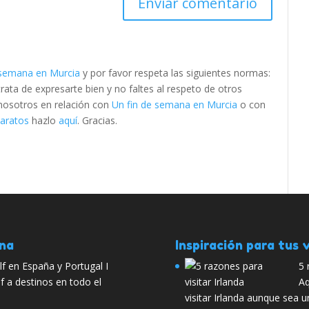
 semana en Murcia
y por favor respeta las siguientes normas:
ta de expresarte bien y no faltes al respeto de otros
 nosotros en relación con
Un fin de semana en Murcia
o con
baratos
hazlo
aquí
. Gracias.
ana
Inspiración para tus v
lf en España y Portugal I
5 
f a destinos en todo el
Aq
visitar Irlanda aunque sea u