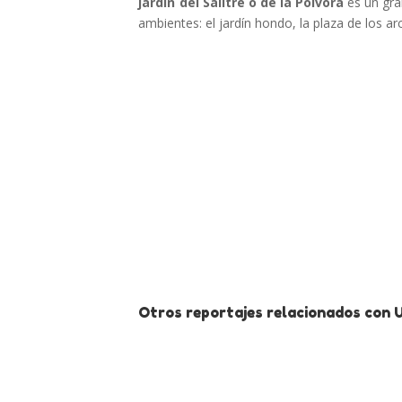
jardín del Salitre o de la Pólvora
es un gra
ambientes: el jardín hondo, la plaza de los ar
Otros reportajes relacionados con 