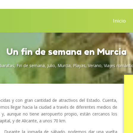
Inicio
Un fin de semana en Murcia
baratas
,
Fin de semana
,
Julio
,
Murcia
,
Playas
,
Verano
,
Viajes románti
idas y con gran cantidad de atractivos del Estado. Cuenta,
mos llegar hacia la ciudad a través de diferentes medios de
y, aunque no tiene aeropuerto propio, están cercanos los
apital, y de Alicante, a unos 70 km.
Durante la jornada de sábado, podemos dar una vuelta