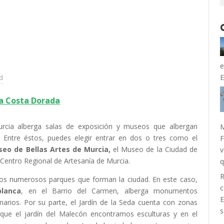
e
E
ad
la Costa Dorada
rcia alberga salas de exposición y museos que albergan
M
 Entre éstos, puedes elegir entrar en dos o tres como el
F
eo de Bellas Artes de Murcia,
el Museo de la Ciudad de
v
l Centro Regional de Artesanía de Murcia.
R
los numerosos parques que forman la ciudad. En este caso,
c
blanca
, en el Barrio del Carmen, alberga monumentos
E
rios. Por su parte, el Jardín de la Seda cuenta con zonas
s
s que el jardín del Malecón encontramos esculturas y en el