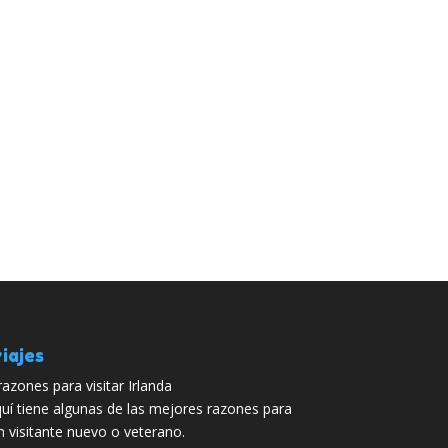
iajes
razones para visitar Irlanda
uí tiene algunas de las mejores razones para
n visitante nuevo o veterano.