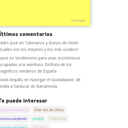
Publicidad
Últimos comentarios
edro José
en
Talonarios y Bonos de Hotel
Cuáles son los mejores y los más usados?
aura
en
Senderismo para unas económicas
scapadas a la aventura. Disfruta de los
agníficos senderos de España
avid Arquillo
en
Navegar el Guadalquivir, de
evilla a Sanlucar de Barrameda
Te puede interesar
Cabrera Mallorca
Cher-Sot de Chera
cocina excelente
phuket
Piedrahita
qué ver en Viena
Villa Real