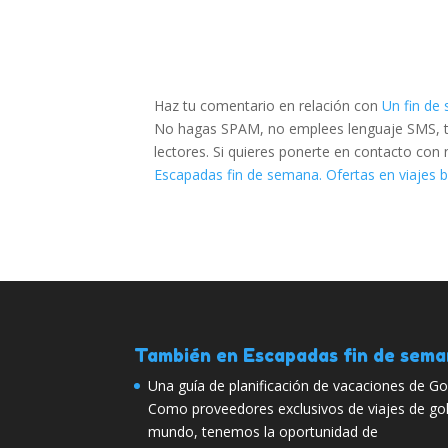
Haz tu comentario en relación con
Un fin de
No hagas SPAM, no emplees lenguaje SMS, tra
lectores. Si quieres ponerte en contacto con
Escapadas fin de semana. Ofertas en viajes 
También en Escapadas fin de sem
Una guía de planificación de vacaciones de Go
Como proveedores exclusivos de viajes de gol
mundo, tenemos la oportunidad de