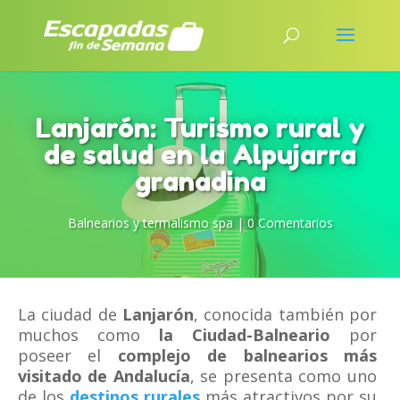
Lanjarón: Turismo rural y
de salud en la Alpujarra
granadina
Balnearios y termalismo spa
|
0 Comentarios
La ciudad de
Lanjarón
, conocida también por
muchos como
la Ciudad-Balneario
por
poseer el
complejo de balnearios más
visitado de Andalucía
, se presenta como uno
de los
destinos rurales
más atractivos por su