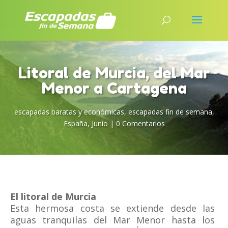
Litoral de Murcia, del Mar
Menor a Cartagena
escapadas baratas y económicas
,
escapadas fin de semana
,
España
,
Junio
|
0 Comentarios
El litoral de Murcia
Esta hermosa costa se extiende desde las
aguas tranquilas del Mar Menor hasta los