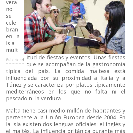
vera
no
se
cele
bran
en la
isla
mult
itud de fiestas y eventos. Unas fiestas
Publicidad
que se acompañan de la gastronomía
típica del país. La comida maltesa está
influenciada por su proximidad a Italia y a
Túnez y se caracteriza por platos típicamente
mediterráneos en los que no falta ni el
pescado ni la verdura.
Malta tiene casi medio millón de habitantes y
pertenece a la Unión Europea desde 2004. En
la isla existen dos lenguas oficiales: el inglés y
el maltés. La influencia británica durante más