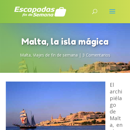
Malta, la isla mágica
Malta
,
Viajes de fin de semana
|
3 Comentarios
El
archi
piéla
go
de
Malt
a, en