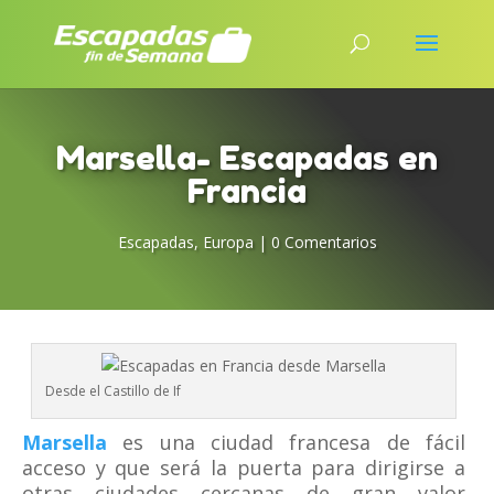
Marsella- Escapadas en
Francia
Escapadas
,
Europa
|
0 Comentarios
Desde el Castillo de If
Marsella
es una ciudad francesa de fácil
acceso y que será la puerta para dirigirse a
otras ciudades cercanas de gran valor