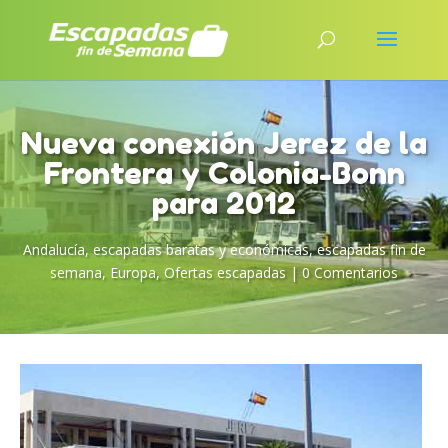
Nueva conexión Jerez de la
Frontera y Colonia-Bonn
para 2012
Andalucía
,
escapadas baratas y económicas
,
escapadas fin de
semana
,
Europa
,
Ofertas escapadas
|
0 Comentarios