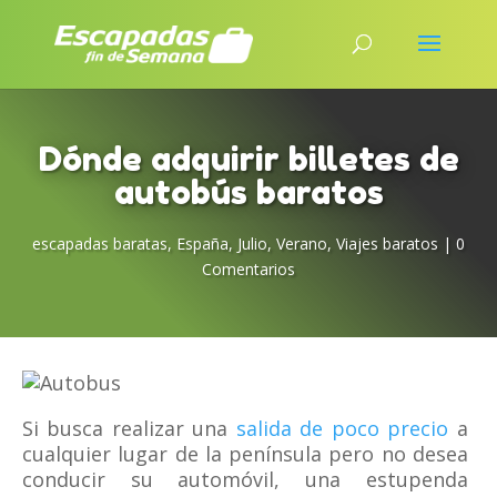
Dónde adquirir billetes de
autobús baratos
escapadas baratas
,
España
,
Julio
,
Verano
,
Viajes baratos
|
0
Comentarios
Si busca realizar una
salida de poco precio
a
cualquier lugar de la península pero no desea
conducir su automóvil, una estupenda