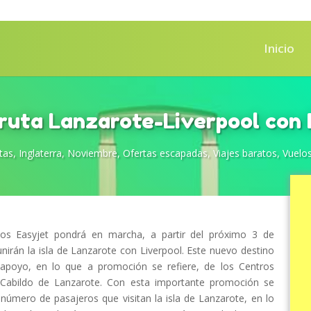
Inicio
ruta Lanzarote-Liverpool con 
tas
,
Inglaterra
,
Noviembre
,
Ofertas escapadas
,
Viajes baratos
,
Vuelo
atos Easyjet pondrá en marcha, a partir del próximo 3 de
nirán la isla de Lanzarote con Liverpool. Este nuevo destino
 apoyo, en lo que a promoción se refiere, de los Centros
l Cabildo de Lanzarote. Con esta importante promoción se
número de pasajeros que visitan la isla de Lanzarote, en lo