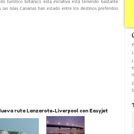
do turístico británico esta iniciativa está teniendo bastante
as Islas Canarias han estado entre los destinos preferidos
P
¿
L
e
m
D
S
Nueva ruta Lanzarote-Liverpool con Easyjet