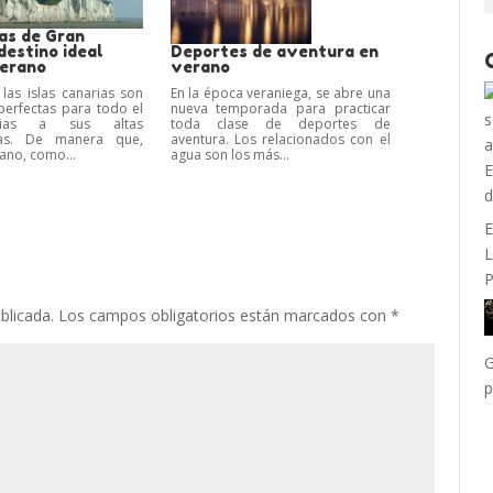
as de Gran
destino ideal
Deportes de aventura en
verano
verano
 las islas canarias son
En la época veraniega, se abre una
perfectas para todo el
nueva temporada para practicar
cias a sus altas
toda clase de deportes de
ras. De manera que,
aventura. Los relacionados con el
ano, como...
agua son los más...
E
L
P
blicada.
Los campos obligatorios están marcados con
*
G
p