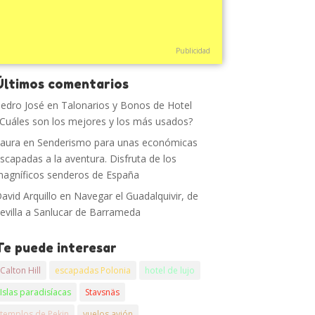
Publicidad
Últimos comentarios
edro José
en
Talonarios y Bonos de Hotel
Cuáles son los mejores y los más usados?
aura
en
Senderismo para unas económicas
scapadas a la aventura. Disfruta de los
agníficos senderos de España
avid Arquillo
en
Navegar el Guadalquivir, de
evilla a Sanlucar de Barrameda
Te puede interesar
Calton Hill
escapadas Polonia
hotel de lujo
Islas paradisíacas
Stavsnäs
templos de Pekin
vuelos avión