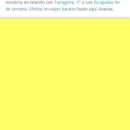
nosotros en relación con
Tarragona, 1º.
o con
Escapadas fin
de semana. Ofertas en viajes baratos
hazlo
aquí
. Gracias.