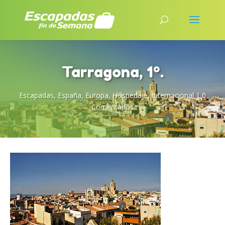
Tarragona, 1º.
Escapadas
,
España
,
Europa
,
Hospedaje
,
Internacional
|
0
Comentarios