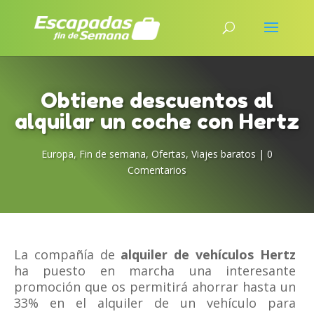
Obtiene descuentos al
alquilar un coche con Hertz
Europa
,
Fin de semana
,
Ofertas
,
Viajes baratos
|
0
Comentarios
La compañía de
alquiler de vehículos Hertz
ha puesto en marcha una interesante
promoción que os permitirá ahorrar hasta un
33% en el alquiler de un vehículo para