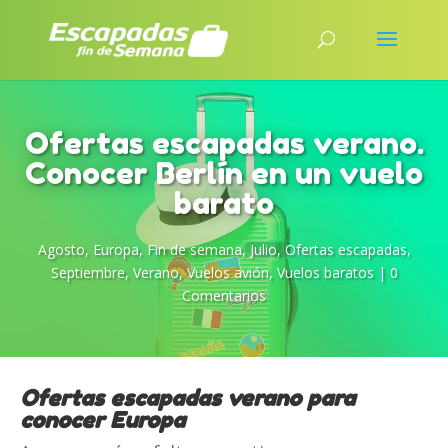
Ofertas escapadas verano.
Conocer Berlín en un vuelo
barato
Agosto
,
Europa
,
Fin de semana
,
Julio
,
Ofertas escapadas
,
Septiembre
,
Verano
,
Vuelos avión
,
Vuelos baratos
|
0
Comentarios
Ofertas escapadas verano para
conocer Europa