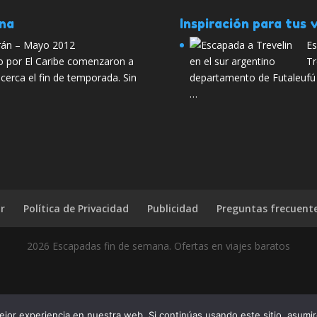
ana
Inspiración para tus v
arán – Mayo 2012
Es
ro por El Caribe comenzaron a
Tr
cerca el fin de temporada. Sin
departamento de Futaleufú e
…
r
Política de Privacidad
Publicidad
Preguntas frecuent
2026 Escapadas fin de semana. Ofertas en viajes baratos
 julio. Chollos para este verano? Pues díselo a tus amigos, compárt
jor experiencia en nuestra web. Si continúas usando este sitio, asumi