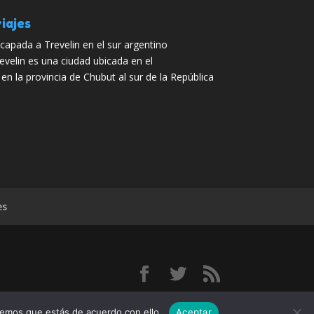
iajes
capada a Trevelin en el sur argentino
evelin es una ciudad ubicada en el
n la provincia de Chubut al sur de la República
es
elo
remos que estás de acuerdo con ello.
Aceptar