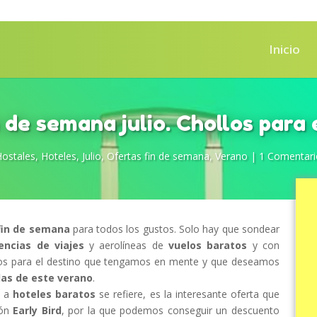
Inicio
 de semana julio. Chollos para
Hostales
,
Hoteles
,
Julio
,
Ofertas fin de semana
,
Verano
|
1 Comentari
fin de semana
para todos los gustos. Solo hay que sondear
encias de viajes
y aerolíneas de
vuelos baratos
y con
os para el destino que tengamos en mente y que deseamos
as de este verano
.
e a
hoteles baratos
se refiere, es la interesante oferta que
ión
Early Bird
, por la que podemos conseguir un descuento