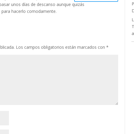
 pasar unos días de descanso aunque quizás
e para hacerlo comodamente.
L
T
a
blicada.
Los campos obligatorios están marcados con
*