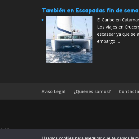
También en Escapadas fin de sem
El Caribe en Catam
Los viajes en Cruce
escasear ya que se a
embargo …
Aviso Legal
¿Quiénes somos?
Contacta
1.4.2
¿Te ha gustado Ofertas fin de semana
Usamos cookies para asegurar que te damos la me