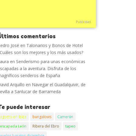
Publicidad
Últimos comentarios
edro José
en
Talonarios y Bonos de Hotel
Cuáles son los mejores y los más usados?
aura
en
Senderismo para unas económicas
scapadas a la aventura. Disfruta de los
agníficos senderos de España
avid Arquillo
en
Navegar el Guadalquivir, de
evilla a Sanlucar de Barrameda
Te puede interesar
agosto en Ibiza
bungalows
Camerún
escapada León
Ribera del Ebro
tapeo
vuelos baratos diciembre