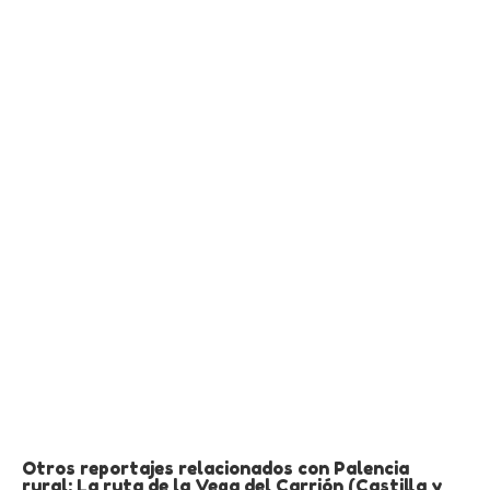
Otros reportajes relacionados con Palencia
rural: La ruta de la Vega del Carrión (Castilla y