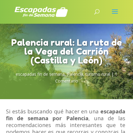
Palencia rural: La ruta de
la Vega del Carrión
(Castilla y León)
escapadas fin de semana
,
Palencia
,
turismo rural
|
1
Comentario
Si estás buscando qué hacer en una
escapada
fin de semana por Palencia
, una de las
recomendaciones más interesantes que te
podemos hacer es que recorras y conozcas la