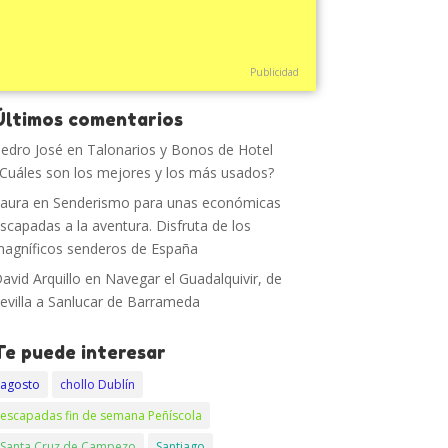
Publicidad
Últimos comentarios
edro José
en
Talonarios y Bonos de Hotel
Cuáles son los mejores y los más usados?
aura
en
Senderismo para unas económicas
scapadas a la aventura. Disfruta de los
agníficos senderos de España
avid Arquillo
en
Navegar el Guadalquivir, de
evilla a Sanlucar de Barrameda
Te puede interesar
agosto
chollo Dublín
escapadas fin de semana Peñíscola
Santa Cruz de Campezo
Santiago