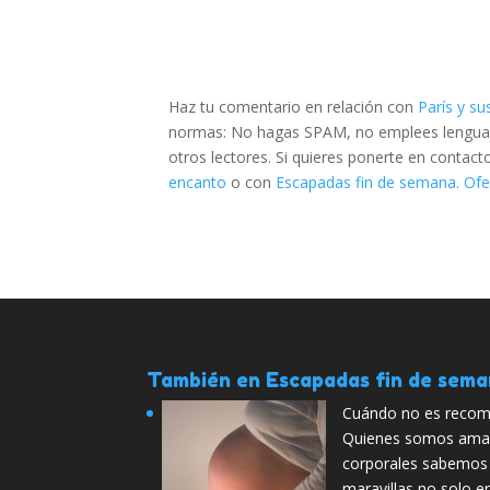
Haz tu comentario en relación con
París y s
normas: No hagas SPAM, no emplees lenguaje 
otros lectores. Si quieres ponerte en contac
encanto
o con
Escapadas fin de semana. Ofer
También en Escapadas fin de sem
Cuándo no es recom
Quienes somos aman
corporales sabemos
maravillas no solo e