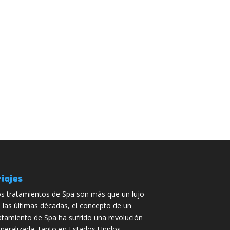
iajes
s tratamientos de Spa son más que un lujo
 las últimas décadas, el concepto de un
atamiento de Spa ha sufrido una revolución
neralizada, tanto en Estados Unidos …