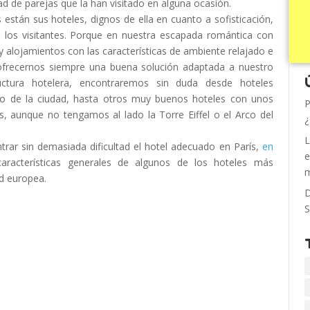
ad de parejas que la han visitado en alguna ocasión.
 están sus hoteles, dignos de ella en cuanto a sofisticación,
ia los visitantes. Porque en nuestra escapada romántica con
y alojamientos con las características de ambiente relajado e
ofrecernos siempre una buena solución adaptada a nuestro
uctura hotelera, encontraremos sin duda desde hoteles
ro de la ciudad, hasta otros muy buenos hoteles con unos
P
s, aunque no tengamos al lado la Torre Eiffel o el Arco del
¿
L
trar sin demasiada dificultad el hotel adecuado en París,
en
e
aracterísticas generales de algunos de los hoteles más
m
ad europea.
D
S