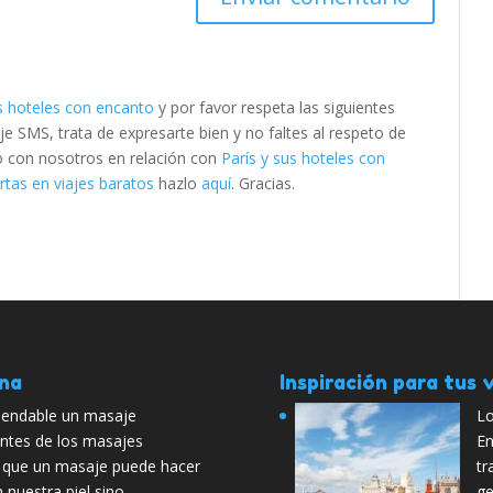
us hoteles con encanto
y por favor respeta las siguientes
SMS, trata de expresarte bien y no faltes al respeto de
to con nosotros en relación con
París y sus hoteles con
tas en viajes baratos
hazlo
aquí
. Gracias.
ana
Inspiración para tus v
endable un masaje
Lo
tes de los masajes
En
 que un masaje puede hacer
tr
n nuestra piel sino …
ge