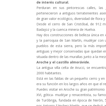
de interés cultural.
Perduran en sus pintorescas calles, las
pertenecieron a antiguos terratenientes as
de gran valor ecológico, diversidad de flora 
Desde el cerro de San Cristóbal, de 912 m
Badajoz y la cuenca minera de Huelva.
Hay dos construcciones de belleza única en A
y la parroquia de San Martín, mudéjar con u
pueblos de esta sierra, pero la más impo
antiguas y mejor conservadas que quedan en 
situada dentro de las murallas junto a la mez
Aroche y el castillo almorávide.
La antigua villa celta de Arucci, se encuent
2000 habitantes.
Está en las faldas de un pequeño cerro y en l
era su función en los largos años en que el re
Puedes visitar en Aroche su gran patrimonio cu
XVI, gótica- mudéjar y renacentista, su famo
de Turóbriga, fundada en época de Nerón, 5
por Antonio Sánchez Martín, que se dedicó a