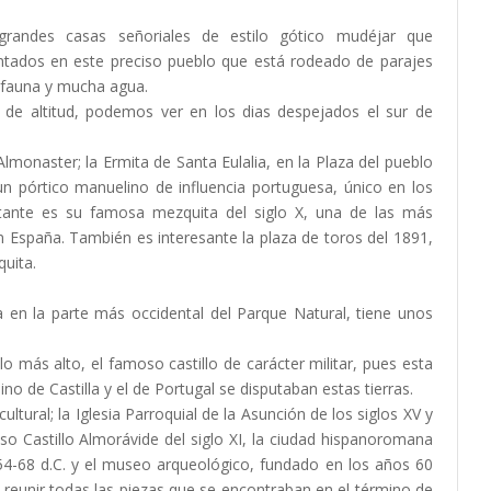
 grandes casas señoriales de estilo gótico mudéjar que
entados en este preciso pueblo que está rodeado de parajes
y fauna y mucha agua.
 de altitud, podemos ver en los dias despejados el sur de
lmonaster; la Ermita de Santa Eulalia, en la Plaza del pueblo
n pórtico manuelino de influencia portuguesa, único en los
rtante es su famosa mezquita del siglo X, una de las más
España. También es interesante la plaza de toros del 1891,
quita.
ra en la parte más occidental del Parque Natural, tiene unos
o más alto, el famoso castillo de carácter militar, pues esta
ino de Castilla y el de Portugal se disputaban estas tierras.
ltural; la Iglesia Parroquial de la Asunción de los siglos XV y
so Castillo Almorávide del siglo XI, la ciudad hispanoromana
4-68 d.C. y el museo arqueológico, fundado en los años 60
 reunir todas las piezas que se encontraban en el término de