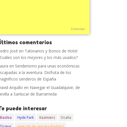
Publicidad
Últimos comentarios
edro José
en
Talonarios y Bonos de Hotel
Cuáles son los mejores y los más usados?
aura
en
Senderismo para unas económicas
scapadas a la aventura. Disfruta de los
agníficos senderos de España
avid Arquillo
en
Navegar el Guadalquivir, de
evilla a Sanlucar de Barrameda
Te puede interesar
Basilea
Hyde Park
Kazimierz
Ocaña
Tozeur
viajes fin de semana Badajoz