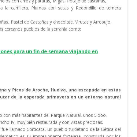
elos con arroz y patatas, Migas, Potaje de castañas,
a la carrillera, Plumas con setas y Redondillo de ternera
ñas, Pastel de Castañas y chocolate, Virutas y Arrebujo.
los cercanos pueblos de la serranía como:
iones para un fin de semana viajando en
ena y Picos de Aroche, Huelva, una escapada en estas
utar de la esperada primavera en un entorno natural
 con más habitantes del Parque Natural, unos 5.ooo.
ancho IV, muy bién restaurada y con vistas preciosas.
ué llamado Corticata, un pueblo turdetano de la Bética del
lemático es su impresionante fortaleza, construida por los