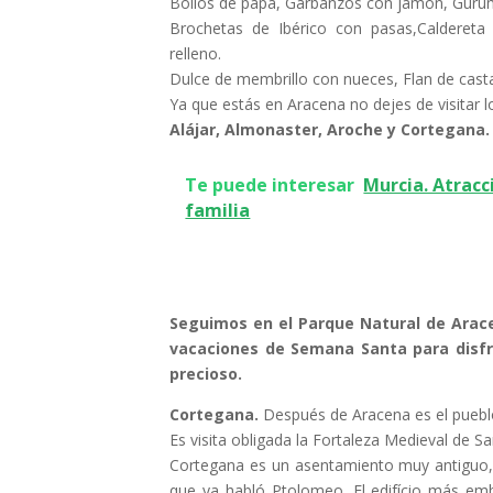
Bollos de papa, Garbanzos con jamón, Gurum
Brochetas de Ibérico con pasas,Caldereta 
relleno.
Dulce de membrillo con nueces, Flan de casta
Ya que estás en Aracena no dejes de visitar 
Alájar, Almonaster, Aroche y Cortegana.
Te puede interesar
Murcia. Atracc
familia
Seguimos en el Parque Natural de Arac
vacaciones de Semana Santa para disfr
precioso.
Cortegana.
Después de Aracena es el pueblo
Es visita obligada la Fortaleza Medieval de S
Cortegana es un asentamiento muy antiguo, f
que ya habló Ptolomeo. El edifício más emb