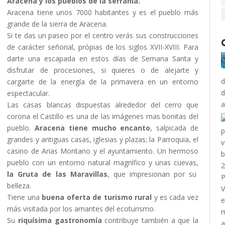
Aracena y los pueblos de la serranía.
Aracena tiene unos 7000 habitantes y es el pueblo más
grande de la sierra de Aracena.
Si te das un paseo por el centro verás sus construcciones
de carácter señorial, própias de los siglos XVII-XVIII. Para
darte una escapada en estos días de Semana Santa y
disfrutar de procesiones, si quieres o de alejarte y
d
cargarte de la energía de la primavera en un entorno
d
espectacular.
Las casas blancas dispuestas alrededor del cerro que
corona el Castillo es una de las imágenes mas bonitas del
pueblo.
Aracena tiene mucho encanto
, salpicada de
grandes y antiguas casas, iglesias y plazas; la Parroquia, el
casino de Arias Montano y el ayuntamiento. Un hermoso
pueblo con un entorno natural magnífico y unas cuevas,
la Gruta de las Maravillas
, que impresionan por su
belleza.
Tiene una
buena oferta de turismo rural
y es cada vez
más visitada por los amantes del ecoturismo.
Su
riquísima gastronomía
contribuye también a que la