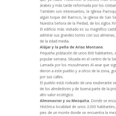
árabes y más tarde reformada por los cristia
También son interesantes, la Iglesia Parroqui
algún toque del Barroco, la iglesia de San Se
Nuestra Señora de la Piedad, de los siglos XVI y
El edificio más visitado es su magnífico cast
admirar sus grandes torres con sus almenas, 
de la edad media.
Alájar y la peña de Arias Montano
.
Pequeña población de unos 800 habitantes, e
popular serrana. Situada en el centro de la S
Lamada por los musulmanes Al-axar que signi
dieron a este pueblo y a otros de la zona, g
por sus calles.
El pueblo está rodeado de una exuberante veg
de los alrededores y de buena parte de la pr
alto valor ecológico.
Almonaster y su Mezquita
. Donde se encu
Histórica localidad de unos 2.000 habitantes,
pies de un monte donde se encuentra la mezqu