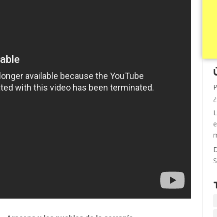
P
¿
L
e
m
D
S