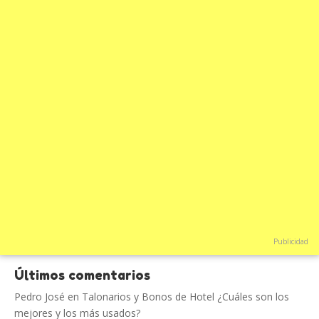
Publicidad
Últimos comentarios
Pedro José
en
Talonarios y Bonos de Hotel ¿Cuáles son los
mejores y los más usados?