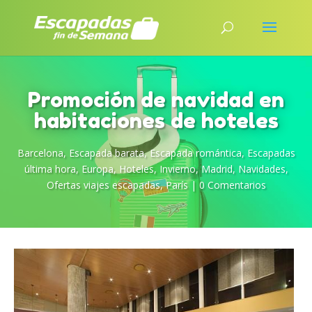
Promoción de navidad en
habitaciones de hoteles
Barcelona
,
Escapada barata
,
Escapada romántica
,
Escapadas
última hora
,
Europa
,
Hoteles
,
Invierno
,
Madrid
,
Navidades
,
Ofertas viajes escapadas
,
París
|
0 Comentarios