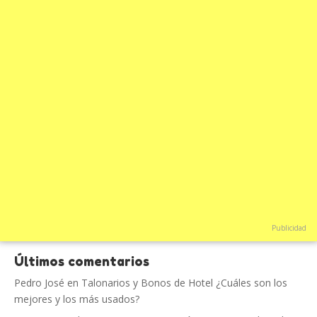
Publicidad
Últimos comentarios
Pedro José
en
Talonarios y Bonos de Hotel ¿Cuáles son los
mejores y los más usados?