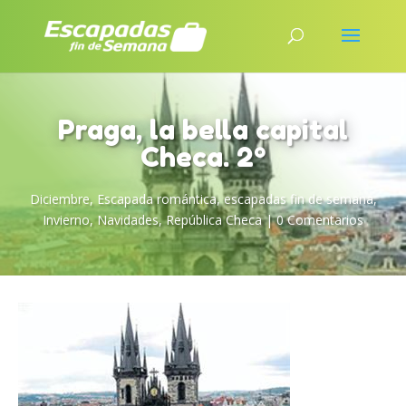
Praga, la bella capital
Checa. 2º
Diciembre
,
Escapada romántica
,
escapadas fin de semana
,
Invierno
,
Navidades
,
República Checa
|
0 Comentarios