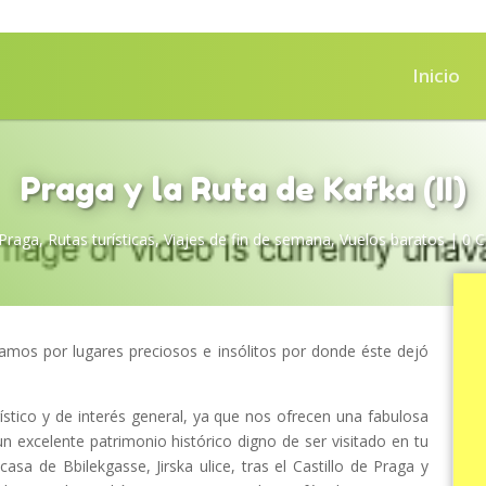
Inicio
Praga y la Ruta de Kafka (II)
Praga
,
Rutas turísticas
,
Viajes de fin de semana
,
Vuelos baratos
|
0 
samos por lugares preciosos e insólitos por donde éste dejó
rístico y de interés general, ya que nos ofrecen una fabulosa
un excelente patrimonio histórico digno de ser visitado en tu
sa de Bbilekgasse, Jirska ulice, tras el Castillo de Praga y