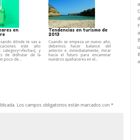
eares en
Tendencias en turismo de
re
2013
nsando dónde te vas a
Cuando se empeza un nuevo año,
caciones este año
debemos hacer balance del
 category=»fecha»], y
anterior e, inmediatamente, mirar
as de disfrutar de la
hacia el futuro para encaminar
un poco de...
nuestros quehaceres en el...
blicada.
Los campos obligatorios están marcados con
*