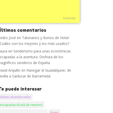
Publicidad
Últimos comentarios
edro José
en
Talonarios y Bonos de Hotel
Cuáles son los mejores y los más usados?
aura
en
Senderismo para unas económicas
scapadas a la aventura. Disfruta de los
agníficos senderos de España
avid Arquillo
en
Navegar el Guadalquivir, de
evilla a Sanlucar de Barrameda
Te puede interesar
aldeas abandonadas
escapadas Alcalá de Henares
escapadas última hora Londres
Essex