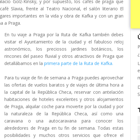
lacio Golz-Kinský, y por supuesto, los cafés de praga que
afé Slavia, frente al Teatro Nacional, el salón literario El
ugares importantes en la vida y obra de Kafka y con un gran
na a Praga.
En tu viaje a Praga por la Ruta de Kafka también debes
visitar el Ayuntamiento de la ciudad y el fabuloso reloj
P
astronómico, los preciosos jardines botánicos, los
¿
rincones del paseo fluvial y otros atractivos de Praga que
detallábamos en la
primera parte de la Ruta de Kafka.
L
e
Para tu viaje de fin de semana a Praga puedes aprovechar
m
las ofertas de vuelos baratos y de viajes de última hora a
D
la capital de la República Checa, reservar con antelación
S
habitaciones de hoteles excelentes y otros alojamientos
de Praga, alquilar coche para moverte por la ciudad y por
la naturaleza de la República Checa, así como una
caravana o una autocaravana para conocer los
alrededores de Praga en tu fin de semana. Todas estas
posibilidades y muchos otros servicios que ofrece el