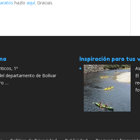
baratos
hazlo
aquí
. Gracias.
ana
Inspiración para tus v
ticos, 1º
As
 del departamento de Bolívar
El
ro …
re
f