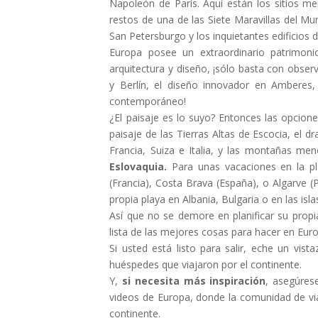
Napoleón de París. Aquí están los sitios m
restos de una de las Siete Maravillas del M
San Petersburgo y los inquietantes edificios 
Europa posee un extraordinario patrimoni
arquitectura y diseño, ¡sólo basta con observ
y Berlín, el diseño innovador en Amberes
contemporáneo!
¿El paisaje es lo suyo? Entonces las opcion
paisaje de las Tierras Altas de Escocia, el 
Francia, Suiza e Italia, y las montañas m
Eslovaquia.
Para unas vacaciones en la pl
(Francia), Costa Brava (España), o Algarve (
propia playa en Albania, Bulgaria o en las isl
Así que no se demore en planificar su pro
lista de las mejores cosas para hacer en Eur
Si usted está listo para salir, eche un vis
huéspedes que viajaron por el continente.
Y,
si necesita más inspiración
, asegúres
videos de Europa, donde la comunidad de vi
continente.