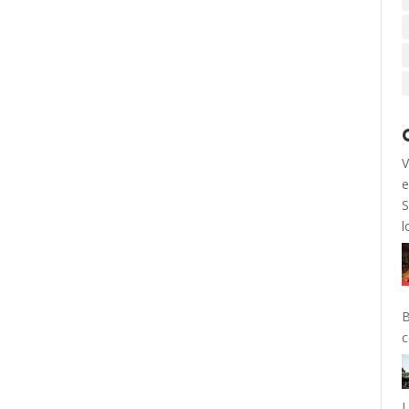
V
e
S
l
B
c
L