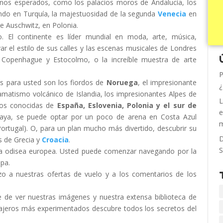
enos esperados, como los palacios moros de Andalucía, los
undo en Turquía, la majestuosidad de la segunda
Venecia
en
de Auschwitz, en Polonia.
o. El continente es líder mundial en moda, arte, música,
ar el estilo de sus calles y las escenas musicales de Londres
, Copenhague y Estocolmo, o la increíble muestra de arte
P
es para usted son los fiordos de
Noruega
, el impresionante
¿
dramatismo volcánico de Islandia, los impresionantes Alpes de
L
enos conocidas de
España, Eslovenia, Polonia y el sur de
e
aya, se puede optar por un poco de arena en Costa Azul
m
Portugal). O, para un plan mucho más divertido, descubrir su
D
as de Grecia y
Croacia
.
S
pia odisea europea. Usted puede comenzar navegando por la
opa.
tazo a nuestras ofertas de vuelo y a los comentarios de los
e de ver nuestras imágenes y nuestra extensa biblioteca de
ajeros más experimentados descubre todos los secretos del