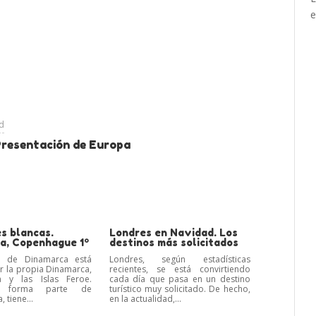
e
ad
Presentación de Europa
s blancas.
Londres en Navidad. Los
a, Copenhague 1º
destinos más solicitados
rio de Dinamarca está
Londres, según estadísticas
 la propia Dinamarca,
recientes, se está convirtiendo
a y las Islas Feroe.
cada día que pasa en un destino
a forma parte de
turístico muy solicitado. De hecho,
 tiene...
en la actualidad,...