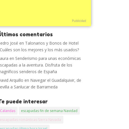
Publicidad
Últimos comentarios
edro José
en
Talonarios y Bonos de Hotel
Cuáles son los mejores y los más usados?
aura
en
Senderismo para unas económicas
scapadas a la aventura. Disfruta de los
agníficos senderos de España
avid Arquillo
en
Navegar el Guadalquivir, de
evilla a Sanlucar de Barrameda
Te puede interesar
Calandas
escapadas fin de semana Navidad
escapadas románticas Sierra Nevada
escapadas última hora Israel