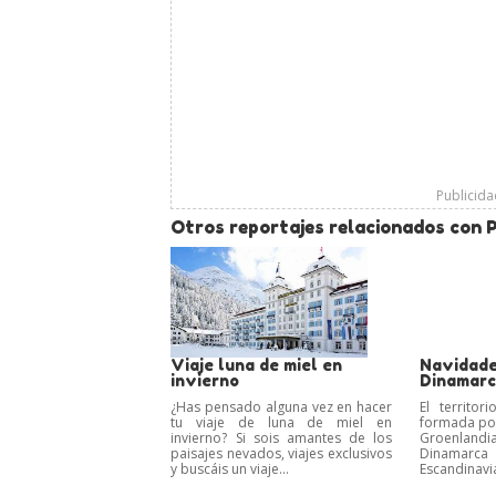
Publicid
Otros reportajes relacionados con 
Viaje luna de miel en
Navidade
invierno
Dinamarc
¿Has pensado alguna vez en hacer
El territo
tu viaje de luna de miel en
formada por
invierno? Si sois amantes de los
Groenlandi
paisajes nevados, viajes exclusivos
Dinamarc
y buscáis un viaje...
Escandinavia,