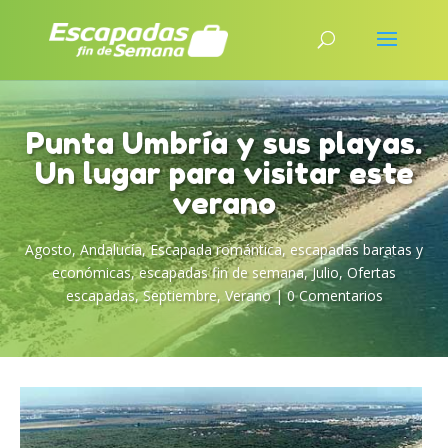
Punta Umbría y sus playas.
Un lugar para visitar este
verano
Agosto
,
Andalucía
,
Escapada romántica
,
escapadas baratas y
económicas
,
escapadas fin de semana
,
Julio
,
Ofertas
escapadas
,
Septiembre
,
Verano
|
0 Comentarios