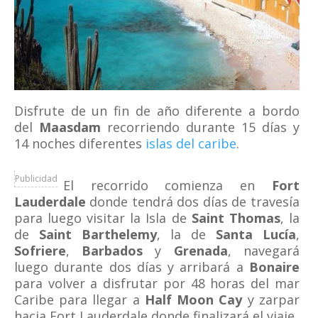
Disfrute de un fin de año diferente a bordo
del
Maasdam
recorriendo durante 15 días y
14 noches diferentes
islas del caribe
.
Publicidad
El recorrido comienza en
Fort
Lauderdale
donde tendrá dos días de travesía
para luego visitar la Isla de
Saint Thomas
, la
de
Saint Barthelemy
, la de
Santa Lucía
,
Sofriere
,
Barbados
y
Grenada
, navegará
luego durante dos días y arribará a
Bonaire
para volver a disfrutar por 48 horas del mar
Caribe para llegar a
Half Moon Cay
y zarpar
hacia Fort Lauderdale donde finalizará el viaje.