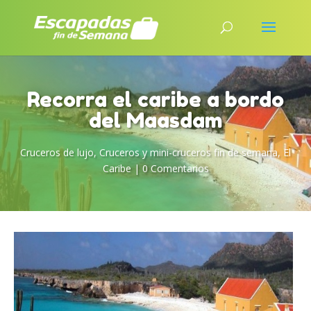
Recorra el caribe a bordo
del Maasdam
Cruceros de lujo
,
Cruceros y mini-cruceros fin de semana
,
El
Caribe
|
0 Comentarios