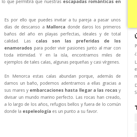
 lo que permitirá que nuestras
escapadas románticas en
Es por ello que puedes invitar a tu pareja a pasar unos
días de descanso a
Mallorca
donde daros los primeros
baños del año en playas perfectas, ideales y de total
calidad. Las
calas son las preferidas de los
P
enamorados
para poder vivir pasiones junto al mar con
¿
toda intimidad. Y en la isla, encontramos miles de
ejemplos de tales calas, algunas pequeñas y casi vírgenes.
L
e
En Menorca estas calas abundan porque, además de
m
darnos un baño, podemos adentrarnos a ellas gracias a
D
sus mares y
embarcaciones hasta llegar a las rocas
y
S
divisar un mundo marino perfecto. Las rocas han creado,
a lo largo de los años, refugios bellos y fuera de lo común
donde la
espeleología
es un punto a su favor.