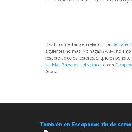
Haz tu comentario en relación con
Semana San
siguientes normas: No hagas SPAM, no emplee
respeto de otros lectores. Si quieres ponert
las Islas Baleares: sol y placer
o con
Escapada
Gracias.
También en Escapadas fin de sem