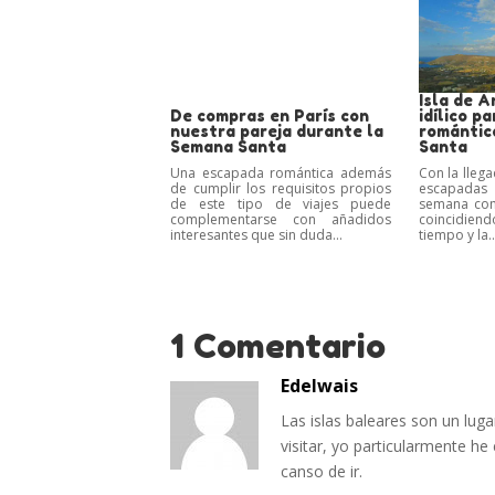
Isla de A
De compras en París con
idílico p
nuestra pareja durante la
romántic
Semana Santa
Santa
Una escapada romántica además
Con la llega
de cumplir los requisitos propios
escapadas 
de este tipo de viajes puede
semana com
complementarse con añadidos
coincidiendo
interesantes que sin duda...
tiempo y la..
1 Comentario
Edelwais
Las islas baleares son un lu
visitar, yo particularmente h
canso de ir.