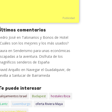
Publicidad
Últimos comentarios
edro José
en
Talonarios y Bonos de Hotel
Cuáles son los mejores y los más usados?
aura
en
Senderismo para unas económicas
scapadas a la aventura. Disfruta de los
agníficos senderos de España
avid Arquillo
en
Navegar el Guadalquivir, de
evilla a Sanlucar de Barrameda
Te puede interesar
alojamientos Israel
Budapest
hostales Ibiza
Lantz
Luxemburgo
oferta Riviera Maya
vacaciones México