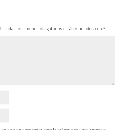
blicada.
Los campos obligatorios están marcados con
*
web en este navegador para la próxima vez que comente.