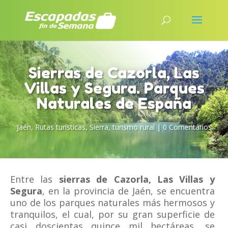
Sierras de Cazorla, Las
Villas y Segura. Parques
Naturales de España
Jaén
,
Rutas turísticas
,
Sierra
,
turismo rural
|
0 Comentarios
Entre las
sierras de Cazorla, Las Villas y
Segura
, en la provincia de Jaén, se encuentra
uno de los parques naturales más hermosos y
tranquilos, el cual, por su gran superficie de
casi doscientas quince mil hectáreas, se