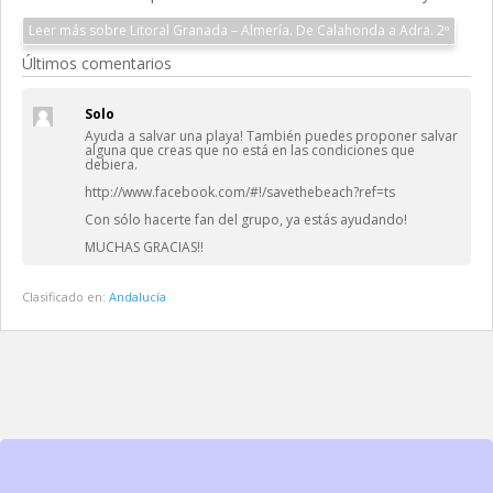
Leer más sobre Litoral Granada – Almería. De Calahonda a Adra. 2º
Últimos comentarios
Solo
Ayuda a salvar una playa! También puedes proponer salvar
alguna que creas que no está en las condiciones que
debiera.
http://www.facebook.com/#!/savethebeach?ref=ts
Con sólo hacerte fan del grupo, ya estás ayudando!
MUCHAS GRACIAS!!
Clasificado en:
Andalucía