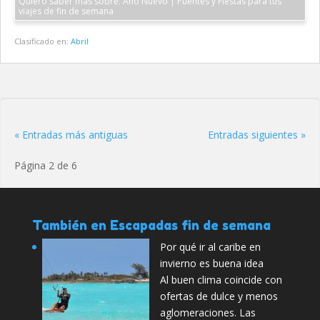
Quiero saber más sobre: Año Nuevo | Puentes y Fiestas para tus
viajes de fin de semana
Clasificado en:
Abril
« Entradas más antiguas
Entradas siguientes »
Página 2 de 6
También en Escapadas fin de semana
Por qué ir al caribe en
invierno es buena idea
Al buen clima coincide con
ofertas de dulce y menos
aglomeraciones. Las