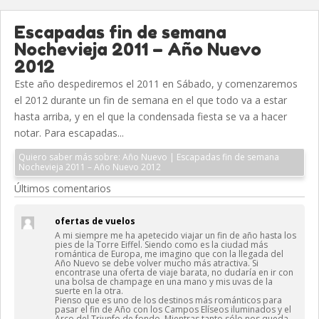
Escapadas fin de semana
Nochevieja 2011 – Año Nuevo
2012
Este año despediremos el 2011 en Sábado, y comenzaremos
el 2012 durante un fin de semana en el que todo va a estar
hasta arriba, y en el que la condensada fiesta se va a hacer
notar. Para escapadas...
Quiero saber más sobre: Año Nuevo | Escapadas fin de semana
Nochevieja 2011 – Año Nuevo 2012
Últimos comentarios
ofertas de vuelos
A mi siempre me ha apetecido viajar un fin de año hasta los
pies de la Torre Eiffel. Siendo como es la ciudad más
romántica de Europa, me imagino que con la llegada del
Año Nuevo se debe volver mucho más atractiva. Si
encontrase una oferta de viaje barata, no dudaría en ir con
una bolsa de champage en una mano y mis uvas de la
suerte en la otra.
Pienso que es uno de los destinos más románticos para
pasar el fin de Año con los Campos Elíseos iluminados y el
Arco del Triunfo de fondo. Mientras tanto sólo nos queda