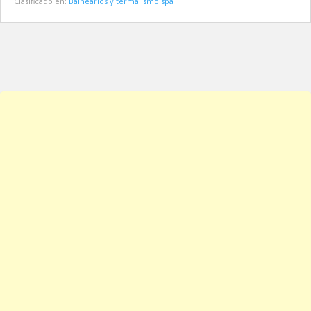
Clasificado en:
Balnearios y termalismo spa