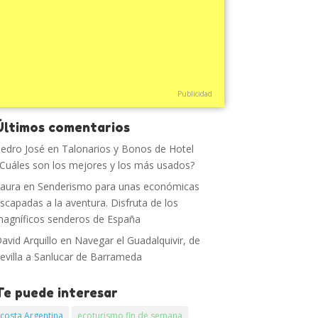
Publicidad
Últimos comentarios
edro José
en
Talonarios y Bonos de Hotel
Cuáles son los mejores y los más usados?
aura
en
Senderismo para unas económicas
scapadas a la aventura. Disfruta de los
agníficos senderos de España
avid Arquillo
en
Navegar el Guadalquivir, de
evilla a Sanlucar de Barrameda
Te puede interesar
costa Argentina
ecoturismo fin de semana