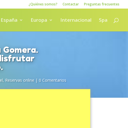
¿Quiénes somos?
Contactar
Preguntas frecuentes
España
Europa
Internacional
Spa
a Gomera.
isfrutar
.
el
,
Reservas online
|
0 Comentarios