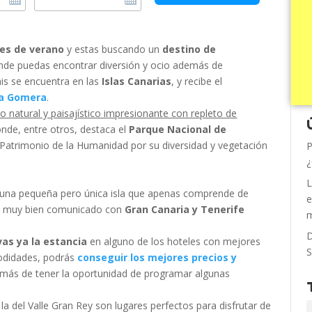
es de verano
y estas buscando un
destino de
de puedas encontrar diversión y ocio además de
cáis se encuentra en las
Islas Canarias
, y recibe el
a Gomera
.
o natural y paisajístico impresionante con repleto de
nde, entre otros, destaca el
Parque Nacional de
atrimonio de la Humanidad por su diversidad y vegetación
P
¿
L
en una pequeña pero única isla que apenas comprende de
e
sta muy bien comunicado con
Gran Canaria y Tenerife
m
D
vas ya la estancia
en alguno de los hoteles con mejores
S
odidades, podrás
conseguir los mejores precios y
emás de tener la oportunidad de programar algunas
la del Valle Gran Rey son lugares perfectos para disfrutar de