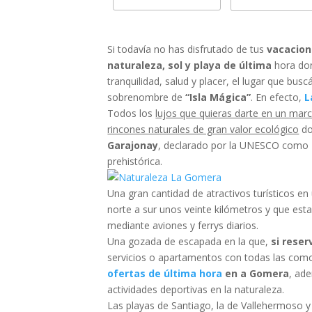
Si todavía no has disfrutado de tus
vacacion
naturaleza, sol y playa de última
hora don
tranquilidad, salud y placer, el lugar que bus
sobrenombre de
“Isla Mágica”
. En efecto,
L
Todos los
lujos que quieras darte en un marc
rincones naturales de gran valor ecológico
do
Garajonay
, declarado por la UNESCO como P
prehistórica.
Una gran cantidad de atractivos turísticos 
norte a sur unos veinte kilómetros y que e
mediante aviones y ferrys diarios.
Una gozada de escapada en la que,
si reser
servicios o apartamentos con todas las com
ofertas de última hora
en a Gomera
, ad
actividades deportivas en la naturaleza.
Las playas de Santiago, la de Vallehermoso y 