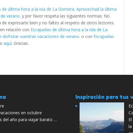
 de última hora a la isla de La Gomera. Aprovechad la última
 de verano.
y por favor respeta las siguientes normas: No
e expresarte bien y no faltes al respeto de otros lectores.
 en relación con
Escapadas de última hora a la isla de La
 disfrutar vuestras vacaciones de verano.
o con
Escapadas
lo
aquí
. Gracias.
ana
Inspiración para tus v
bre
Ec
 vacaciones en octubre
Ca
 del año para viajar barato …
El
la