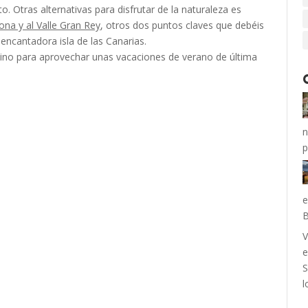
. Otras alternativas para disfrutar de la naturaleza es
ona y al Valle Gran Rey
, otros dos puntos claves que debéis
encantadora isla de las Canarias.
ino para aprovechar unas vacaciones de verano de última
n
p
e
B
V
e
S
l