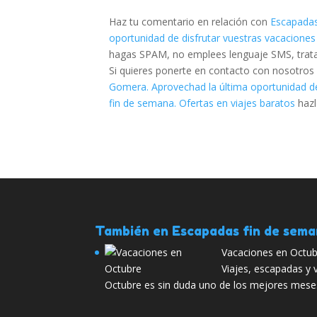
Haz tu comentario en relación con
Escapadas
oportunidad de disfrutar vuestras vacaciones
hagas SPAM, no emplees lenguaje SMS, trata d
Si quieres ponerte en contacto con nosotros
Gomera. Aprovechad la última oportunidad de
fin de semana. Ofertas en viajes baratos
haz
También en Escapadas fin de sem
Vacaciones en Octu
Viajes, escapadas y
Octubre es sin duda uno de los mejores meses