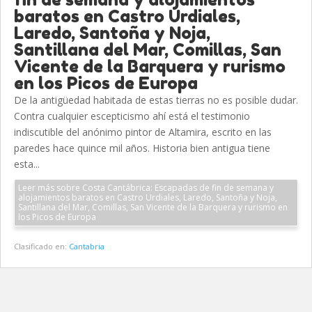
baratos en Castro Urdiales,
Laredo, Santoña y Noja,
Santillana del Mar, Comillas, San
Vicente de la Barquera y rurismo
en los Picos de Europa
De la antigüedad habitada de estas tierras no es posible dudar.
Contra cualquier escepticismo ahí está el testimonio
indiscutible del anónimo pintor de Altamira, escrito en las
paredes hace quince mil años. Historia bien antigua tiene
esta...
Leer más sobre Costa Cantábrica: Escapadas de fin de semana y
alojamientos baratos en Castro Urdiales, Laredo, Santoña y Noja,
Santillana del Mar, Comillas, San Vicente de la Barquera y rurismo en
los Picos de Europa
Clasificado en:
Cantabria