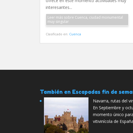
ofrece en este momento actividades muy
interesantes...
Leer más sobre Cuenca, ciudad monumental
muy singular
Clasificado en:
Cuenca
También en Escapadas fin de sem
Navarra, rutas del vi
En Septiembre y octu
momento único para 
vitivinícola de Españ