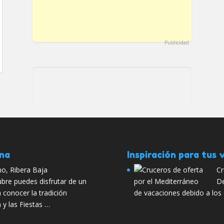
Publicidad
ana
Inspiración para tus v
no, Ribera Baja
Cr
bre puedes disfrutar de un
De
conocer la tradición
de vacaciones debido a los
a y las Fiestas …