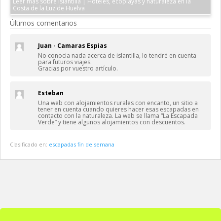
Leer más sobre Islantilla | Hoteles, ecoplayas y naturaleza en la
Costa de la Luz de Huelva
Últimos comentarios
Juan - Camaras Espias
No conocia nada acerca de islantilla, lo tendré en cuenta
para futuros viajes.
Gracias por vuestro artículo.
Esteban
Una web con alojamientos rurales con encanto, un sitio a
tener en cuenta cuando quieres hacer esas escapadas en
contacto con la naturaleza. La web se llama “La Escapada
Verde” y tiene algunos alojamientos con descuentos.
Clasificado en:
escapadas fin de semana