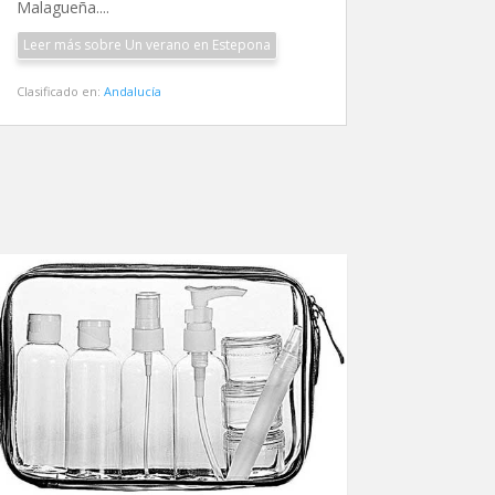
Malagueña....
Leer más sobre Un verano en Estepona
Clasificado en:
Andalucía