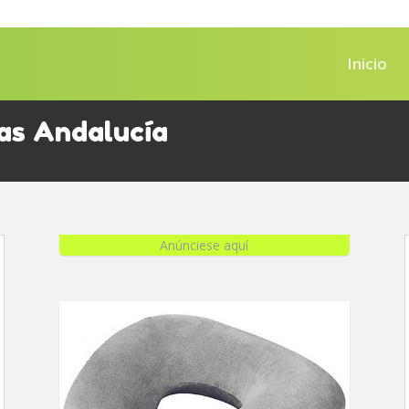
Inicio
as Andalucía
Anúnciese aquí