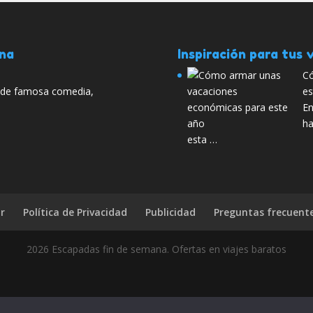
ana
Inspiración para tus v
Có
es de famosa comedia,
es
En
ha
esta …
r
Política de Privacidad
Publicidad
Preguntas frecuent
2026 Escapadas fin de semana. Ofertas en viajes baratos