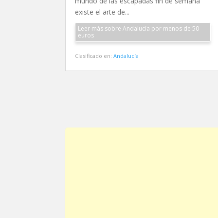
mundo de las escapadas fin de semana
existe el arte de...
Leer más sobre Andalucía por menos de 50
euros
Clasificado en:
Andalucía