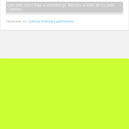
Leer más sobre Viaje a Luxemburgo. Ruta por el Valle de los Siete
Castillos
Clasificado en:
Cultura, historia y patrimonio